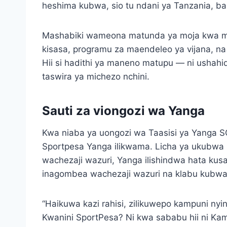
heshima kubwa, sio tu ndani ya Tanzania, ba
Mashabiki wameona matunda ya moja kwa moja
kisasa, programu za maendeleo ya vijana, na
Hii si hadithi ya maneno matupu — ni ushahid
taswira ya michezo nchini.
Sauti za viongozi wa Yanga
Kwa niaba ya uongozi wa Taasisi ya Yanga SC,
Sportpesa Yanga ilikwama. Licha ya ukubwa
wachezaji wazuri, Yanga ilishindwa hata kusaf
inagombea wachezaji wazuri na klabu kubwa 
“Haikuwa kazi rahisi, zilikuwepo kampuni nying
Kwanini SportPesa? Ni kwa sababu hii ni Kam