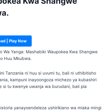
upokea Kwa Shangwe
wa.
ad | Play Now
ini Wa Yanga: Mashabiki Waupokea Kwa Shangwe
ano Huu Mkubwa.
Tanzania ni huu si uvumi tu, bali ni uthibitisho
ania, kampuni inayoongoza michezo ya kubashiri
ake si tu kwenye uwanja wa burudani, bali pia
ihistoria yanayoendeleza ushirikiano wa miaka mingi