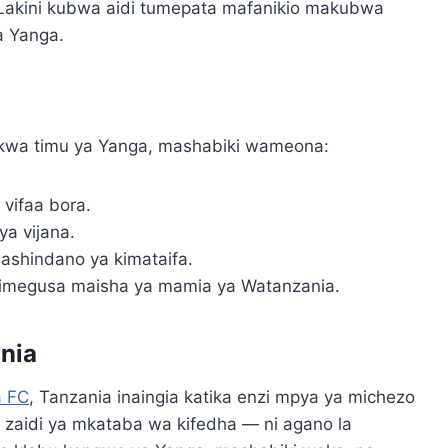
Lakini kubwa aidi tumepata mafanikio makubwa
a Yanga.
kwa timu ya Yanga, mashabiki wameona:
vifaa bora.
a vijana.
ashindano ya kimataifa.
o zimegusa maisha ya mamia ya Watanzania.
nia
a FC
, Tanzania inaingia katika enzi mpya ya michezo
 zaidi ya mkataba wa kifedha — ni agano la