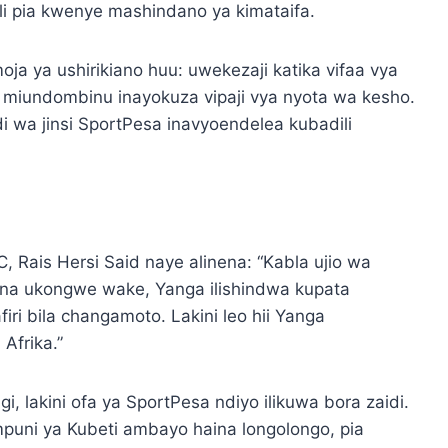
li pia kwenye mashindano ya kimataifa.
 ya ushirikiano huu: uwekezaji katika vifaa vya
 miundombinu inayokuza vipaji vya nyota wa kesho.
i wa jinsi SportPesa inavyoendelea kubadili
 Rais Hersi Said naye alinena: “Kabla ujio wa
 na ukongwe wake, Yanga ilishindwa kupata
iri bila changamoto. Lakini leo hii Yanga
Afrika.”
i, lakini ofa ya SportPesa ndiyo ilikuwa bora zaidi.
puni ya Kubeti ambayo haina longolongo, pia