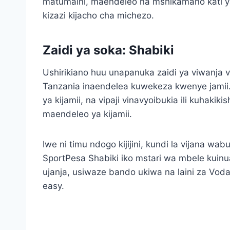
matumaini, maendeleo na mshikamano kati y
kizazi kijacho cha michezo.
Zaidi ya soka: Shabiki
Ushirikiano huu unapanuka zaidi ya viwanja v
Tanzania inaendelea kuwekeza kwenye jamii. 
ya kijamii, na vipaji vinavyoibukia ili kuha
maendeleo ya kijamii.
Iwe ni timu ndogo kijijini, kundi la vijana wa
SportPesa Shabiki iko mstari wa mbele kuinu
ujanja, usiwaze bando ukiwa na laini za Voda
easy.