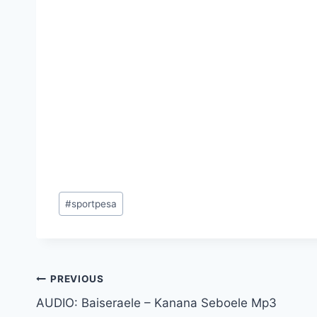
Post
#
sportpesa
Tags:
Post
PREVIOUS
AUDIO: Baiseraele – Kanana Seboele Mp3
navigation