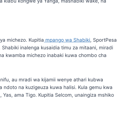
a klabu kongwe ya Yanga, mashabiki wake, na
ya michezo. Kupitia
mpango wa Shabiki
, SportPesa
Shabiki inalenga kusaidia timu za mitaani, miradi
kikisha kwamba michezo inabaki kuwa chombo cha
bunifu, au mradi wa kijamii wenye athari kubwa
a ndoto na kuzigeuza kuwa halisi. Kula gemu kwa
, Yas, ama Tigo. Kupitia Selcom, unaingiza mshiko