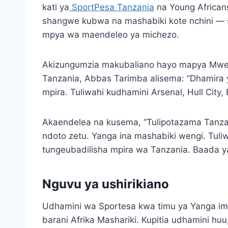
kati ya
SportPesa Tanzania
na Young Africans
shangwe kubwa na mashabiki kote nchini — s
mpya wa maendeleo ya michezo.
Akizungumzia makubaliano hayo mapya Mwen
Tanzania, Abbas Tarimba alisema: “Dhamira 
mpira. Tuliwahi kudhamini Arsenal, Hull City,
Akaendelea na kusema, “Tulipotazama Tanzani
ndoto zetu. Yanga ina mashabiki wengi. Tul
tungeubadilisha mpira wa Tanzania. Baada ya 
Nguvu ya ushirikiano
Udhamini wa Sportesa kwa timu ya Yanga ime
barani Afrika Mashariki. Kupitia udhamini huu