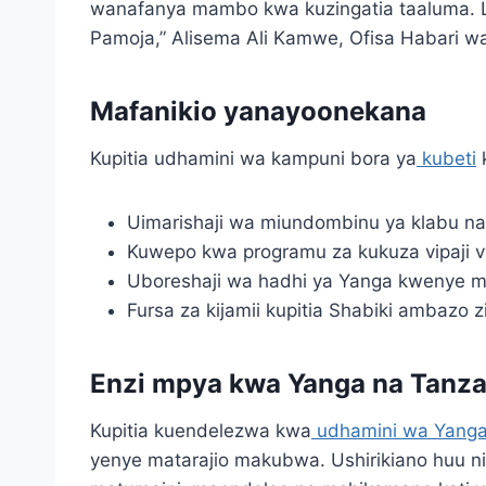
wanafanya mambo kwa kuzingatia taaluma. 
Pamoja,” Alisema Ali Kamwe, Ofisa Habari w
Mafanikio yanayoonekana
Kupitia udhamini wa kampuni bora ya
kubeti
Uimarishaji wa miundombinu ya klabu na 
Kuwepo kwa programu za kukuza vipaji vy
Uboreshaji wa hadhi ya Yanga kwenye m
Fursa za kijamii kupitia Shabiki ambaz
Enzi mpya kwa Yanga na Tanza
Kupitia kuendelezwa kwa
udhamini wa Yang
yenye matarajio makubwa. Ushirikiano huu ni