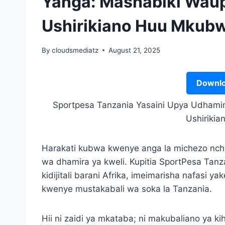
Yanga: Mashabiki Wa
Ushirikiano Huu Mkub
By
cloudsmediatz
August 21, 2025
Downlo
Sportpesa Tanzania Yasaini Upya Udham
Ushiriki
Harakati kubwa kwenye anga la michezo nchini 
wa dhamira ya kweli. Kupitia SportPesa Tanz
kidijitali barani Afrika, imeimarisha nafasi y
kwenye mustakabali wa soka la Tanzania.
Hii ni zaidi ya mkataba; ni makubaliano ya k