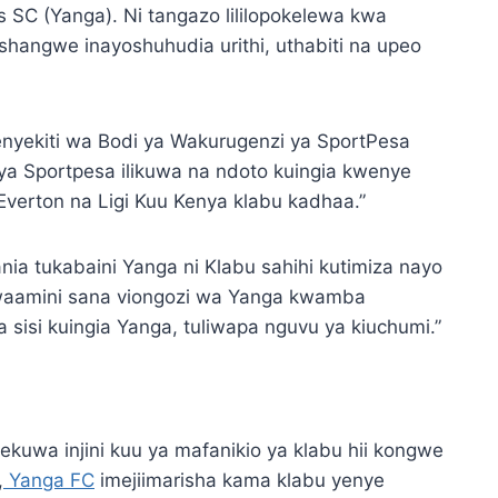
 SC (Yanga). Ni tangazo lililopokelewa kwa
hangwe inayoshuhudia urithi, uthabiti na upeo
yekiti wa Bodi ya Wakurugenzi ya SportPesa
ya Sportpesa ilikuwa na ndoto kuingia kwenye
 Everton na Ligi Kuu Kenya klabu kadhaa.”
a tukabaini Yanga ni Klabu sahihi kutimiza nayo
iwaamini sana viongozi wa Yanga kwamba
sisi kuingia Yanga, tuliwapa nguvu ya kiuchumi.”
kuwa injini kuu ya mafanikio ya klabu hii kongwe
,
Yanga FC
imejiimarisha kama klabu yenye